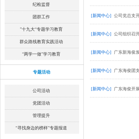
纪检监督
[新闻中心]
公司党总支
团群工作
”十九大“专题学习教育
[新闻中心]
公司组织召开
群众路线教育实践活动
[新闻中心]
广东新海俊
“两学一做”学习教育
[新闻中心]
广东海俊团支
专题活动
[新闻中心]
广东海俊开展
公司活动
党团活动
管理提升
“寻找身边的榜样”专题报道